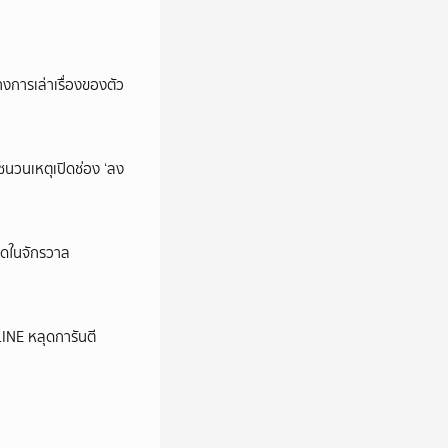
การเล่าเรื่องของตัว
นชนวนเหตุเปิดช่อง ‘ลง
ุดในจักรวาล
LINE หลุดการันตี