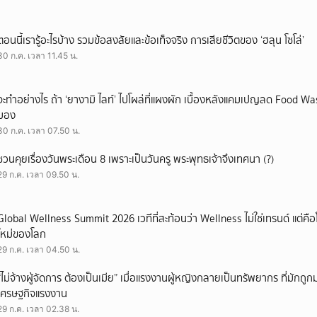
ตอนนี้เรารู้อะไรบ้าง รวมข้อสงสัยและข้อเท็จจริง การเสียชีวิตของ ‘ฮลุน โซโล่’
30 ก.ค. เวลา 11.45 น.
จะทำอย่างไร ถ้า ‘ยางามิ ไลท์’ ไปโผล่ที่แผงผัก เบื้องหลังแคมเปญลด Food Wast
มอง
30 ก.ค. เวลา 07.50 น.
ชวนคุยเรื่องวันพระเดือน 8 เพราะเป็นวันครู พระพุทธเจ้าจึงเทศนา (?)
29 ก.ค. เวลา 09.50 น.
Global Wellness Summit 2026 เวทีที่สะท้อนว่า Wellness ไม่ใช่เทรนด์ แต่คื
ใหม่ของโลก
29 ก.ค. เวลา 04.50 น.
“ไม่จ้างผู้จัดการ ต้องเป็นเมีย” เมื่อแรงงานผู้หญิงกลายเป็นทรัพยากร ที่มักถ
เศรษฐกิจแรงงาน
29 ก.ค. เวลา 02.38 น.