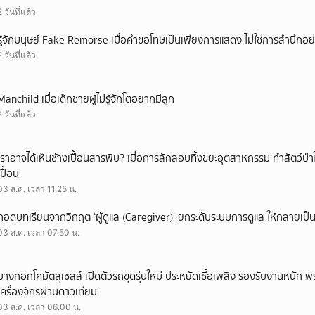
2 วันที่แล้ว
รู้จักมนุษย์ Fake Remorse เมื่อคำขอโทษเป็นเพียงการแสดง ไม่ใช่การสำนึกอย่
2 วันที่แล้ว
Manchild เมื่อเด็กชายผู้ไม่รู้จักโตอยากมีลูก
2 วันที่แล้ว
เราอาจได้เห็นช้างเปื้อนสารพิษ? เมื่อการลักลอบทิ้งขยะอุตสาหกรรม ทำสัตว์ป่า
เปื้อน
03 ส.ค. เวลา 11.25 น.
ถอดบทเรียนจากวิกฤต ‘ผู้ดูแล (Caregiver)’ ยกระดับระบบการดูแล ให้กลายเป็น 
03 ส.ค. เวลา 07.50 น.
บางกอกโคมัตสุเซลส์ เปิดตัวรถขุดรุ่นใหม่ ประหยัดเชื้อเพลิง รองรับงานหนัก 
เครื่องจักรผ่านดาวเทียม
03 ส.ค. เวลา 06.00 น.