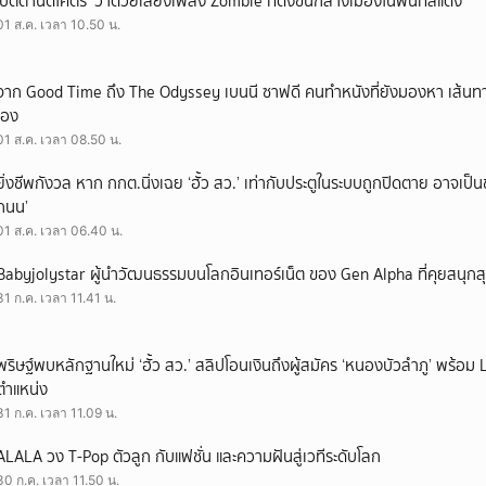
‘ปัตตานีดีโคตร’ ว่าด้วยเสียงเพลง Zombie ที่ดังขึ้นกลางเมืองในพื้นที่สีแดง
01 ส.ค. เวลา 10.50 น.
จาก Good Time ถึง The Odyssey เบนนี ซาฟดี คนทำหนังที่ยังมองหา เส้นทาง
เอง
01 ส.ค. เวลา 08.50 น.
ยิ่งชีพกังวล หาก กกต.นิ่งเฉย ‘ฮั้ว สว.’ เท่ากับประตูในระบบถูกปิดตาย อาจเป็
ถนน’
01 ส.ค. เวลา 06.40 น.
Babyjolystar ผู้นำวัฒนธรรมบนโลกอินเทอร์เน็ต ของ Gen Alpha ที่คุยสนุกส
31 ก.ค. เวลา 11.41 น.
พริษฐ์พบหลักฐานใหม่ ‘ฮั้ว สว.’ สลิปโอนเงินถึงผู้สมัคร ‘หนองบัวลำภู’ พร้อม 
ตำแหน่ง
31 ก.ค. เวลา 11.09 น.
ALALA วง T-Pop ตัวลูก กับแฟชั่น และความฝันสู่เวทีระดับโลก
30 ก.ค. เวลา 11.50 น.