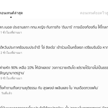
คอนเทนต์ล่าสุด
คอนเทนต์ยอดวิวสู
สก.เนอส ประธานสภา กทม.หญิง กับภารกิจ ‘ดันบาร์’ การเมืองท้องถิ่น ให้ไกลก
11 ชั่วโมงที่ผ่านมา
ไต้หวันประกาศซ้อมรบประจำปี ‘ไล่ ชิงเต๋อ’ เข้าร่วมเป็นครั้งแรก เตรียมรับมือ หา
12 ชั่วโมงที่ผ่านมา
‘ค่ายหัก 90% เหลือ 10% ให้นักแสดง’ วงการวายเติบโต แต่รายได้อาจไม่เป็นธรร
‘สัญญามาตรฐาน’
19 ชั่วโมงที่ผ่านมา
ตั้งคำถามถึงความยุติธรรม กับ สุรพงษ์ เพลินแสง ใน ‘คนเดือดทวงแค้น’
1 วันที่แล้ว