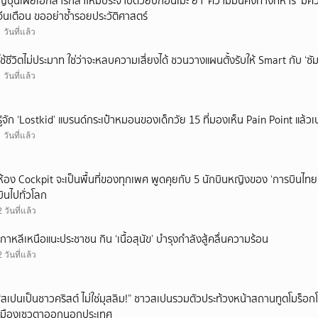
ญี่ปุ่นเผยเอกสารกลาโหมประจำปีด้วยปกอนิเมะ ย้ำ ‘ความมั่นคงทางทหาร’ มีค
จีนเตือน ขออย่าซ้ำรอยประวัติศาสตร์
1 วันที่แล้ว
ใช้ชีวิตไม่ประมาท ใช่ว่าจะหลบความเสี่ยงได้ ชวนวางแผนตั้งรับให้ Smart กับ ‘ซัม
1 วันที่แล้ว
รู้จัก ‘Lostkid’ แบรนด์กระเป๋าหมอนของเด็กวัย 15 ที่มองเห็น Pain Point แล้วเป
1 วันที่แล้ว
ห้อง Cockpit จะเป็นพื้นที่ของทุกเพศ พูดคุยกับ 5 นักบินหญิงของ ‘การบินไทย
บินไปทั่วโลก
2 วันที่แล้ว
เกาหลีเหนือแนะประชาชน กิน ‘เนื้อสุนัข’ บำรุงกำลังสู้คลื่นความร้อน
2 วันที่แล้ว
“สเปนเป็นชาวคริสต์ ไม่ใช่มุสลิม!” ชาวสเปนรวมตัวประท้วงหน้าสถานทูตโมร็อกโ
เมืองเซวตาออกนอกประเทศ