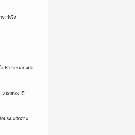
างแท้จริง
ในปราจีนฯ เสี่ยงปน
‘วาระแห่งชาติ’
พร้อมระบบติดตาม