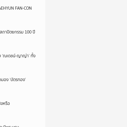
น JAEHYUN FAN-CON
สถาปัตยกรรม 100 ปี
 ‘ณเดชน์-ญาญ่า’ ทั้ง
มามอง ‘บัตรทอง’
ิงหรือ