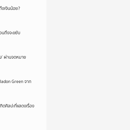
ึงเงินน้อย?
่อนถึงจะขยับ
ถึง’ ผ่านจดหมาย
Celadon Green จาก
ตศิลปะที่แสดงเรื่อง