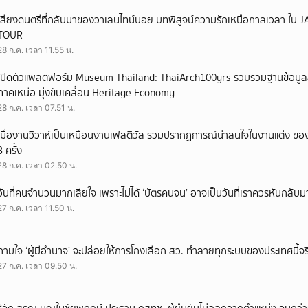
เสียงดนตรีที่กลับมาของวาเลนไทน์บอย บทพิสูจน์ความรักเหนือกาลเวลา ใ
TOUR
28 ก.ค. เวลา 11.55 น.
เปิดตัวแพลตฟอร์ม Museum Thailand: ThaiArch100yrs รวบรวมฐานข้อมูล
ภาคเหนือ มุ่งขับเคลื่อน Heritage Economy
28 ก.ค. เวลา 07.51 น.
เมื่องานวิวาห์เป็นเหมือนงานเฟสติวัล รวมปรากฏการณ์น่าสนใจในงานแต่ง ของ
3 ครั้ง
28 ก.ค. เวลา 02.50 น.
วันที่คนจำนวนมากเสียใจ เพราะไม่ได้ ‘บัตรคนจน’ อาจเป็นวันที่เราควรหันกลับ
27 ก.ค. เวลา 11.50 น.
ถามใจ ‘ผู้มีอำนาจ’ จะปล่อยให้การโกงเลือก สว. ทำลายทุกระบบของประเทศนี้จร
27 ก.ค. เวลา 09.50 น.